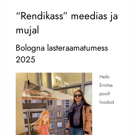
“Rendikass” meedias ja
mujal
Bologna lasteraamatumess
2025
Heiki
Ernitsa
poolt
loodud