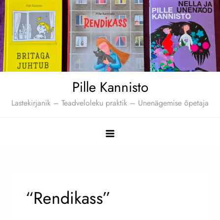
Skip
to
content
Pille Kannisto
Lastekirjanik – Teadveloleku praktik – Unenägemise õpetaja
“Rendikass”