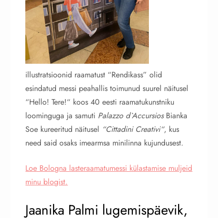
illustratsioonid raamatust “Rendikass” olid
esindatud messi peahallis toimunud suurel näitusel
“Hello! Tere!“ koos 40 eesti raamatukunstniku
loominguga ja samuti
Palazzo d`Accursios
Bianka
Soe kureeritud näitusel
“Cittadini Creativi“
, kus
need said osaks imearmsa minilinna kujundusest.
Loe Bologna lasteraamatumessi külastamise muljeid
minu blogist.
Jaanika Palmi lugemispäevik,