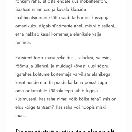
rohkem raha, et osta endale uus mobiiltelefon.
Saatuse ninanipsu ja kavala klassiõe
mahhinatsioonide tõttu saab ta hoopis kassipoja
omanikuks. Algab sündmuste ahel, mis viib selleni,
et ta hakkab kassi kortermaja elanikele välja
rentima.
Kassirent toob kaasa sekeldusi, saladusi, valesid,
rõõmu ja üllatusi. Ja muidugi kõvasti uusi sõpru.
Igatahes kohtume kortermaja värvikate elanikega
keset nende elu. Ei puudu ka kena poiss! Lugu
oma ootamatute käänakutega juhib lugeja
küsimuseni, kas raha nimel võib kõike teha? Mis on
elus kõige tähtsam? Kas raha või hoopis miski
muu…