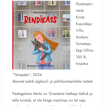
Illustraator:
Heiki
Ernits
Kujundaja:
Villu
Koskaru
Toimetaja:
Epp Ollino
120 lk,
kirjastus
“Tänapäev”, 2024
Raamat sobib algkooli- ja põhikooliealistele lastele
Peategelane Marta on 12-aastane hakkaja tüdruk ja
talle tundub, et üle kõige maailmas on tal vaja