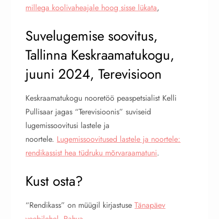
millega koolivaheajale hoog sisse lükata
,
Suvelugemise soovitus,
Tallinna Keskraamatukogu,
juuni 2024, Terevisioon
Keskraamatukogu nooretöö peaspetsialist Kelli
Pullisaar jagas “Terevisioonis” suviseid
lugemissoovitusi lastele ja
noortele.
Lugemissoovitused lastele ja noortele:
rendikassist hea tüdruku mõrvaraamatuni
.
Kust osta?
“Rendikass” on müügil kirjastuse
Tänapäev
veebilehel
,
Rahva