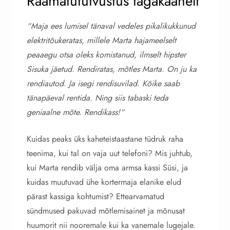
Raamatututvustus tagakaanelt
“Maja ees lumisel tänaval vedeles pikalikukkunud
elektritõukeratas, millele Marta hajameelselt
peaaegu otsa oleks komistanud, ilmselt hipster
Sisuka jäetud. Rendiratas, mõtles Marta. On ju ka
rendiautod. Ja isegi rendisuvilad. Kõike saab
tänapäeval rentida. Ning siis tabaski teda
geniaalne mõte. Rendikass!“
Kuidas peaks üks kaheteistaastane tüdruk raha
teenima, kui tal on vaja uut telefoni? Mis juhtub,
kui Marta rendib välja oma armsa kassi Süsi, ja
kuidas muutuvad ühe kortermaja elanike elud
pärast kassiga kohtumist? Ettearvamatud
sündmused pakuvad mõtlemisainet ja mõnusat
huumorit nii nooremale kui ka vanemale lugejale.